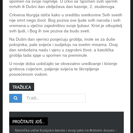
spomen na svoje najmilije. U crkvi se Spomen svih vjernih
mrtvih ili Dušni dan obilježava dan kasnije, 2. studenoga.
Crkvena liturgija ističe kako u središtu svetkovine Svih svetih
nije smrt nego život. Bog poziva sve ljude svih naroda i svih
vremena u vječno zajedništvo svoje ljubavi. Krist je otkupitelj
svih ljudi, i Bog ih sve poziva da budu sveti.
Na Dušni dan vjernici posjećuju groblja, mole se za duše
pokojnika, pale svijeće i sudjeluju na svetim misama. Ovaj
dan simbolizira nadu i vjeru u zagrobni život, a katolička
groblja tada sjaje u spomen na preminule.
U novije doba uobičajilo se obvezatno uređivanje i kićenje
grobova cvijećem, paljenje svijeća te škropljenje
posvećenom vodom.
TRAŽILICA
PROČITAJTE
JOŠ...
Pjesnička večer Kualjska besida i ovog ljeta na Bratskin dvuoru -