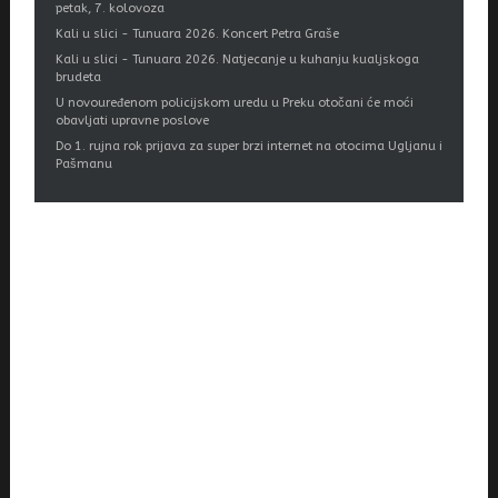
petak, 7. kolovoza
Kali u slici - Tunuara 2026. Koncert Petra Graše
Kali u slici - Tunuara 2026. Natjecanje u kuhanju kualjskoga
brudeta
U novouređenom policijskom uredu u Preku otočani će moći
obavljati upravne poslove
Do 1. rujna rok prijava za super brzi internet na otocima Ugljanu i
Pašmanu