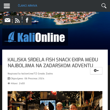
ČLANCI ARHIVA
KALJSKA SRDELA FISH SNACK EKIPA MEĐU
NAJBOLJIMA NA ZADARSKOM ADVENTU
Napisao/la
kalionline/TZ Grada Zadra
Objavljeno: 06 Prosinac 2024
Hitovi: 2493