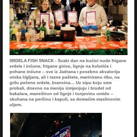
SRDELA FISH SNACK - Svaki dan na kućici nude frigane
srdele i inćune, frigane girice, lignje na kolutiće i
pohane inćune – sve iz Jadrana i posebno akvatorija
otoka Ugljana, ali i razne paštete, mariniranu ribu, na
grilu pečene srdele, brancina… Uz sipu koju smo
probali, dnevno na meniju izmjenjuju i brudet od
bakalara, maneštrun od lignje i tunjevinu umido –
skuhana na peršinu i kapuli, sa domaćim maslinovim
uljem.