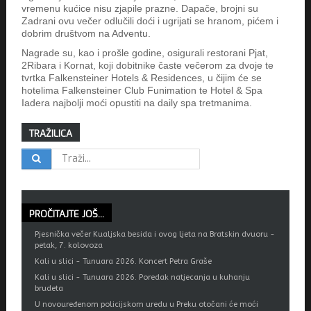
vremenu kućice nisu zjapile prazne. Dapače, brojni su
Zadrani ovu večer odlučili doći i ugrijati se hranom, pićem i
dobrim društvom na Adventu.
Nagrade su, kao i prošle godine, osigurali restorani Pjat,
2Ribara i Kornat, koji dobitnike časte večerom za dvoje te
tvrtka Falkensteiner Hotels & Residences, u čijim će se
hotelima Falkensteiner Club Funimation te Hotel & Spa
Iadera najbolji moći opustiti na daily spa tretmanima.
TRAŽILICA
PROČITAJTE
JOŠ...
Pjesnička večer Kualjska besida i ovog ljeta na Bratskin dvuoru -
petak, 7. kolovoza
Kali u slici - Tunuara 2026. Koncert Petra Graše
Kali u slici - Tunuara 2026. Poredak natjecanja u kuhanju
brudeta
U novouređenom policijskom uredu u Preku otočani će moći