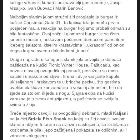
kolege vrhunski kuhari i poznavatelji gastronomije, Josip
Vrsaljko, Ivan Buovac i Marin Banović.
Najboljim slanim jelom stručni žiri proglasio je burger iz
kućice Christmas Gate 01. Ta kućica bila je među prvim
posjećenima, a reakcije na burger koji smo probali odmah su
bile fantastične. Ovaj sočni i glomazni burger je sa čisto
junećim mesom, hrskavom pečenom domaćom pancetom,
iceberg salatom, kiselim krastavcima i „ukrasom“ od onion
ringsa koji su svemu dali dodatni „touch“.
Drugu nagradu u kategoriji slanih jela osvojila je domaća
pašticada na kućici Picnic Winter House. Pašticadu, kao
novost u svojoj ovogodišnjoj ponudi, poslužuju sa malo
salate i umakom od šljiva i hrena i dvije varijante kapule,
ukiseljenom i hrskavom te u brioche pecivu, što gostima
uvelike olakšava konzumaciju u veseloj atmosferi, bilo da
sjede za stolom ili jedu s nogu. Sjajna ekipa na kućici
zarazna je u svom entuzijazmu, a pašticada se svidjela
svima u žiriju.
Treće mjesto
osvojili su ovogodišnji debitanti, mladi
Kaljani
na kućici
Srdela Fish Snack
na kojoj su žiri osvojili svojom
slanom ribljom friturom sa svježim sastojcima, sa srdelama i
kozicama je bila lijepo začinjena i pokazala se odličnim, ali i
zdravim zalogajem.