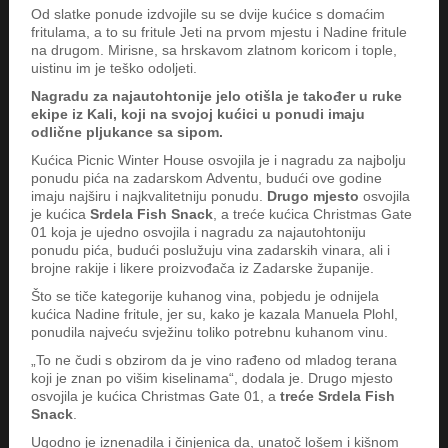
Od slatke ponude izdvojile su se dvije kućice s domaćim
fritulama, a to su fritule Jeti na prvom mjestu i Nadine fritule
na drugom. Mirisne, sa hrskavom zlatnom koricom i tople,
uistinu im je teško odoljeti.
Nagradu za najautohtonije jelo otišla je također u ruke
ekipe iz Kali, koji na svojoj kućici u ponudi imaju
odlične pljukance sa sipom.
Kućica Picnic Winter House osvojila je i nagradu za najbolju
ponudu pića na zadarskom Adventu, budući ove godine
imaju najširu i najkvalitetniju ponudu.
Drugo mjesto
osvojila
je kućica
Srdela Fish Snack
, a treće kućica Christmas Gate
01 koja je ujedno osvojila i nagradu za najautohtoniju
ponudu pića, budući poslužuju vina zadarskih vinara, ali i
brojne rakije i likere proizvođača iz Zadarske županije.
Što se tiče kategorije kuhanog vina, pobjedu je odnijela
kućica Nadine fritule, jer su, kako je kazala Manuela Plohl,
ponudila najveću svježinu toliko potrebnu kuhanom vinu.
„To ne čudi s obzirom da je vino rađeno od mladog terana
koji je znan po višim kiselinama“, dodala je. Drugo mjesto
osvojila je kućica Christmas Gate 01, a
treće Srdela Fish
Snack
.
Ugodno je iznenadila i činjenica da, unatoč lošem i kišnom