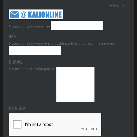
Impressum
Molimo unesite vaše ime
IME
Molimo unesite vašu e-mail addresu
E-mai adresa nije ispravna
E-MAIL
Molimo unesite vašu poruku
PORUKA