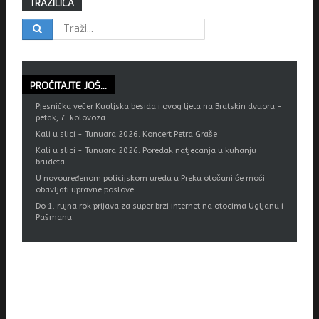
TRAŽILICA
PROČITAJTE
JOŠ...
Pjesnička večer Kualjska besida i ovog ljeta na Bratskin dvuoru -
petak, 7. kolovoza
Kali u slici - Tunuara 2026. Koncert Petra Graše
Kali u slici - Tunuara 2026. Poredak natjecanja u kuhanju
brudeta
U novouređenom policijskom uredu u Preku otočani će moći
obavljati upravne poslove
Do 1. rujna rok prijava za super brzi internet na otocima Ugljanu i
Pašmanu