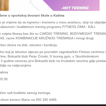
a žene u sportskoj dvorani škole u Kalima
o je vrijeme da se trgnemo i krenemo u novu avanturu, stoji na objavl
 u zabavnom i kvalitetnom trening programu FITNESS ZIMA - KALI.
ga iz svijeta fitnesa kao što su CARDIO TRENING, BODYWEIGHT TRENI
NG, razne KOMBINACIJE KRUŽNOG TRENINGA i mnogi drugi.
bez obzira na dob, iskustvo i kondiciju.
olov koji je iskustvo stjecao po poznatim zagrebačkim Fitness centrima i
line, Boksački klub Petar Zrinski, G boxing gym, u Stockholmskom
e 3 godine osnovao prvi Boksački klub na hrvatskim otocima gdje preda
dalje na natjecanjima.
alima
20:30.
ničen radi kvalitete samog treninga.
orukom treneru Mariu na 092 345 4485.