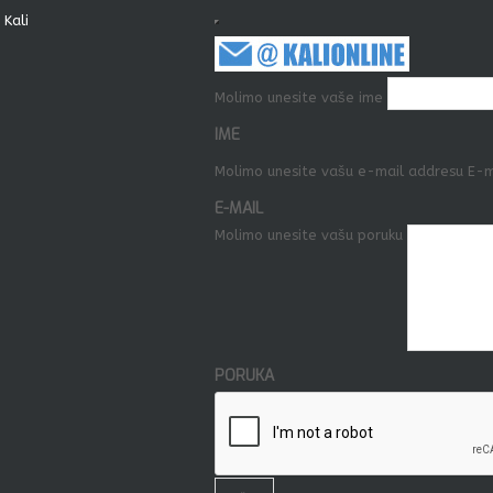
 Kali
Molimo unesite vaše ime
IME
Molimo unesite vašu e-mail addresu
E-m
E-MAIL
Molimo unesite vašu poruku
PORUKA