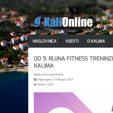
NASLOVNICA
VIJESTI
O KALIMA
OD 9. RUJNA FITNESS TRENINZ
KALIMA
Napisao/la
kalionline
Objavljeno: 03 Rujan 2025
Hitovi: 1837