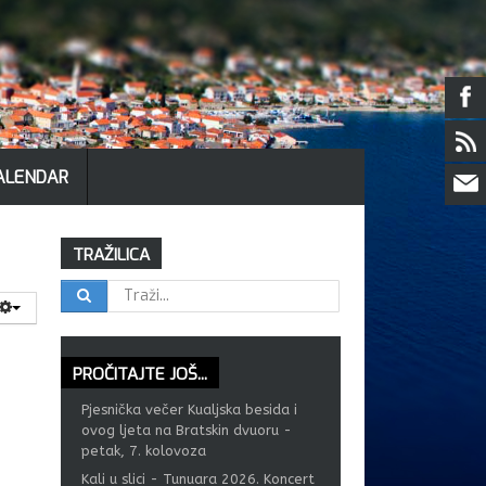
KALENDAR
TRAŽILICA
PROČITAJTE
JOŠ...
Pjesnička večer Kualjska besida i
ovog ljeta na Bratskin dvuoru -
petak, 7. kolovoza
Kali u slici - Tunuara 2026. Koncert