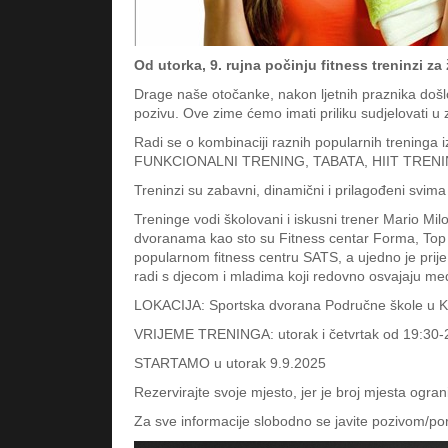
Od utorka, 9. rujna počinju fitness treninzi z
Drage naše otočanke, nakon ljetnih praznika došl
pozivu. Ove zime ćemo imati priliku sudjelovati
Radi se o kombinaciji raznih popularnih trenin
FUNKCIONALNI TRENING, TABATA, HIIT TRENI
Treninzi su zabavni, dinamični i prilagođeni svima 
Treninge vodi školovani i iskusni trener Mario Mil
dvoranama kao sto su Fitness centar Forma, Top 
popularnom fitness centru SATS, a ujedno je prij
radi s djecom i mladima koji redovno osvajaju me
LOKACIJA: Sportska dvorana Područne škole u K
VRIJEME TRENINGA: utorak i četvrtak od 19:30-
STARTAMO u utorak 9.9.2025
Rezervirajte svoje mjesto, jer je broj mjesta ogra
Za sve informacije slobodno se javite pozivom/p