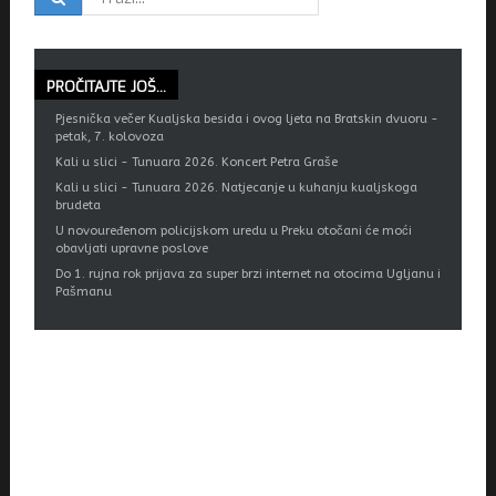
PROČITAJTE
JOŠ...
Pjesnička večer Kualjska besida i ovog ljeta na Bratskin dvuoru -
petak, 7. kolovoza
Kali u slici - Tunuara 2026. Koncert Petra Graše
Kali u slici - Tunuara 2026. Natjecanje u kuhanju kualjskoga
brudeta
U novouređenom policijskom uredu u Preku otočani će moći
obavljati upravne poslove
Do 1. rujna rok prijava za super brzi internet na otocima Ugljanu i
Pašmanu