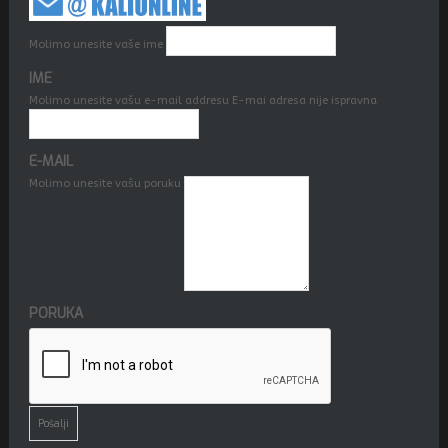
Molimo unesite vaše ime
IME
Molimo unesite vašu e-mail addresu
E-mai adresa nije ispravna
E-MAIL
Molimo unesite vašu poruku
PORUKA