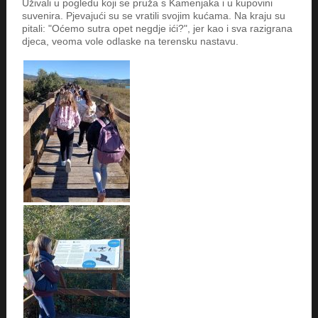
Uživali u pogledu koji se pruža s Kamenjaka i u kupovini
suvenira. Pjevajući su se vratili svojim kućama. Na kraju su
pitali: "Oćemo sutra opet negdje ići?", jer kao i sva razigrana
djeca, veoma vole odlaske na terensku nastavu.