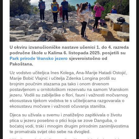
U okviru izvanučioničke nastave učenici 1. do 4. razreda
područne škole u Kalima 6. listopada 2025. posjetili su
Park prirode Vransko jezero
sjeveroistočno od
Pakoštana.
Uz vodstvo učiteljica Ines Kolega, Ana-Marije Hatadi Ostojić,
Marije Bobić Vlajnić i učitelja Zdenka Longina p
rošli su
brojnim poučnim stazama pa tako i onom drvenom
postavljenom u ornitološkom rezervatu na samom Vranskom
jezeru.
Vodili su zabilješke o flori, fauni i važnosti močvarnog
ekosustava tijekom vodstva te s učiteljicama razgovarala o
ekosustavu močvare i važnosti očuvanja staništa.
Djeca su uživala u svemu i znatiželjno zapitkivala o životu
ptica u jezeru posebno o ptici koja se zove Danguba, o
boćatoj vodi, trski i mnogim drugim prirodnim zanimljivostima
te promatrala svijet oko sebe na dvogled.