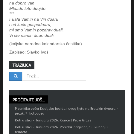
na dobro van
Mluado leto duojde.
***
Fuala Vamin na Vin duaru
i od kuće gospoduaru,
mi smo Vamin pozdrav duali,
Vi ste namin duari duali.
(kaljska narodna kolendarska čestitka)
Zapisao: Slavko Ivoš
TRAŽILICA
PROČITAJTE
JOŠ...
Pjesnička večer Kualjska besida i ovog ljeta na Bratskin dvuoru -
petak, 7. kolovoza
Kali u slici - Tunuara 2026. Koncert Petra Graše
Kali u slici - Tunuara 2026. Poredak natjecanja u kuhanju
brudeta