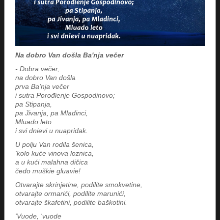
Na dobro Van došla Ba'nja večer
- Dobra večer,
na dobro Van došla
prva Ba'nja večer
i sutra Porođienje Gospodinovo;
pa Stipanja,
pa Jivanja, pa Mladinci,
Mluado leto
i svi dnievi u nuapridak.
U polju Van rodila šenica,
'kolo kuće vinova loznica,
a u kući malahna dičica
čedo muškie gluavie!
Otvarajte skrinjetine, podilite smokvetine,
otvarajte ormarići, podilite marunići,
otvarajte škafetini, podilite baškotini.
'Vuode, 'vuode