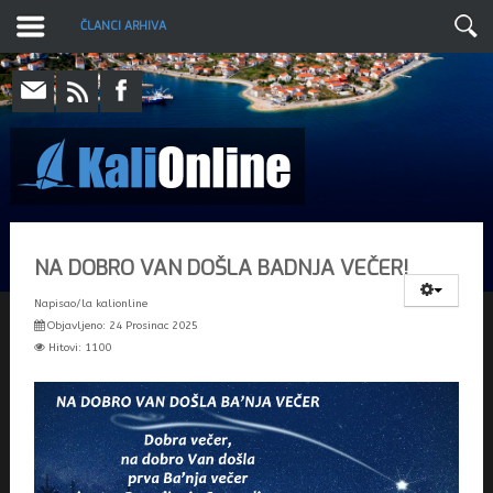
ČLANCI ARHIVA
NA DOBRO VAN DOŠLA BADNJA VEČER!
Napisao/la
kalionline
Objavljeno: 24 Prosinac 2025
Hitovi: 1100