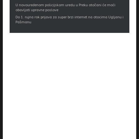
U novouređenom policijskom uredu u Preku otočani će moći
obavljati upravne poslove
Do 1. rujna rok prijava za super brzi internet na otocima Ugljanu i
Pašmanu