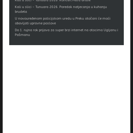
Kali u slici - Tunuara 2026. Koncert Petra Graše
Kali u slici - Tunuara 2026. Poredak natjecanja u kuhanju
brudeta
U novouređenom policijskom uredu u Preku otočani će moći
obavljati upravne poslove
Do 1. rujna rok prijava za super brzi internet na otocima Ugljanu i
Pašmanu