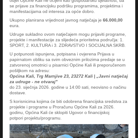
odjel Općine Kali ne ocijeni kao gospodarsku djelatnost, da
se prijave za financijsku podršku programima, projektima i
manifestacijama od interesa za opće dobro.
Ukupno planirana vrijednost javnog natječaja je
66.000,00
eura.
Udruge sukladno ovom natječajem mogu prijaviti programe,
projekte i manifestacije za slijedeća prioritetna područja: 1.
SPORT, 2. KULTURA i 3. ZDRAVSTVO I SOCIJALNA SKRB.
U potpunosti ispunjena, potpisana i ovjerena Prijava u
papirnatom obliku sa svim obveznim prilozima predaje se u
zatvorenoj omotnici u pisarnici Općine Kali ili preporučenom
pošiljkom na adresu:
Općina Kali, Trg Marnjive 23, 23272 Kali | „Javni natječaj
za udruge - ne otvaraj"
do 23. siječnja 2026. godine u 14:00 sati, neovisno o načinu
dostave.
S korisnicima kojima će biti odobrena financijska sredstva za
projekte i programe u Proračunu Općine Kali za 2026.
godinu, Općina Kali će sklopiti Ugovor o financijskoj
potpori projektu/programu.