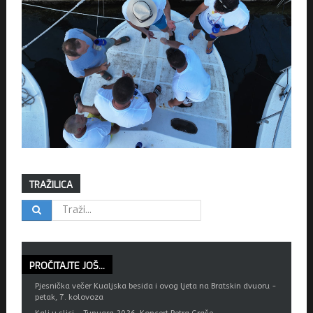
TRAŽILICA
PROČITAJTE
JOŠ...
Pjesnička večer Kualjska besida i ovog ljeta na Bratskin dvuoru -
petak, 7. kolovoza