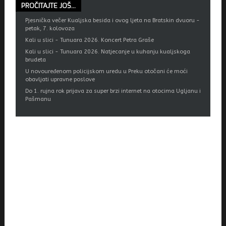
PROČITAJTE
JOŠ...
Pjesnička večer Kualjska besida i ovog ljeta na Bratskin dvuoru -
petak, 7. kolovoza
Kali u slici - Tunuara 2026. Koncert Petra Graše
Kali u slici - Tunuara 2026. Natjecanje u kuhanju kualjskoga
brudeta
U novouređenom policijskom uredu u Preku otočani će moći
obavljati upravne poslove
Do 1. rujna rok prijava za super brzi internet na otocima Ugljanu i
Pašmanu