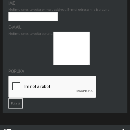
IME
Molimo unesite vašu e-mail addresu
E-mai adresa nije ispravna
E-MAIL
Molimo unesite vašu poruku
PORUKA