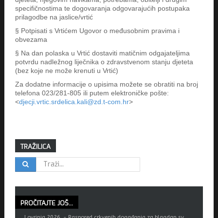
specifičnostima te dogovaranja odgovarajućih postupaka
prilagodbe na jaslice/vrtić
§ Potpisati s Vrtićem Ugovor o međusobnim pravima i
obvezama
§ Na dan polaska u Vrtić dostaviti matičnim odgajateljima
potvrdu nadležnog liječnika o zdravstvenom stanju djeteta
(bez koje ne može krenuti u Vrtić)
Za dodatne informacije o upisima možete se obratiti na broj
telefona 023/281-805 ili putem elektroničke pošte:
<
djecji.vrtic.srdelica.kali@zd.t-com.hr
>
TRAŽILICA
PROČITAJTE
JOŠ...
Lovrinja 2026. - Raspored crkvenih događanja za blagdan sv.