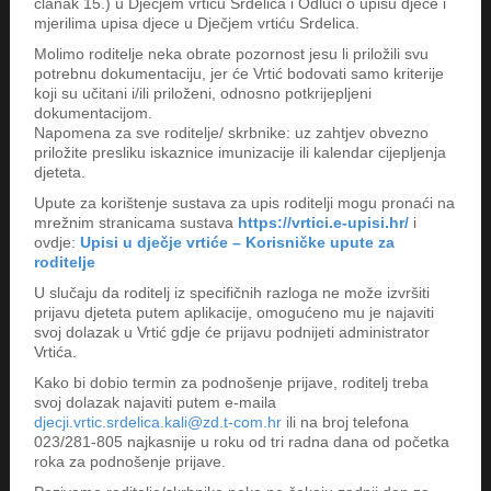
članak 15.) u Dječjem vrtiću Srdelica i Odluci o upisu djece i
mjerilima upisa djece u Dječjem vrtiću Srdelica.
Molimo roditelje neka obrate pozornost jesu li priložili svu
potrebnu dokumentaciju, jer će Vrtić bodovati samo kriterije
koji su učitani i/ili priloženi, odnosno potkrijepljeni
dokumentacijom.
Napomena za sve roditelje/ skrbnike: uz zahtjev obvezno
priložite presliku iskaznice imunizacije ili kalendar cijepljenja
djeteta.
Upute za korištenje sustava za upis roditelji mogu pronaći na
mrežnim stranicama sustava
https://vrtici.e-upisi.hr/
i
ovdje:
Upisi u dječje vrtiće – Korisničke upute za
roditelje
U slučaju da roditelj iz specifičnih razloga ne može izvršiti
prijavu djeteta putem aplikacije, omogućeno mu je najaviti
svoj dolazak u Vrtić gdje će prijavu podnijeti administrator
Vrtića.
Kako bi dobio termin za podnošenje prijave, roditelj treba
svoj dolazak najaviti putem e-maila
djecji.vrtic.srdelica.kali@zd.t-com.hr
ili na broj telefona
023/281-805 najkasnije u roku od tri radna dana od početka
roka za podnošenje prijave.