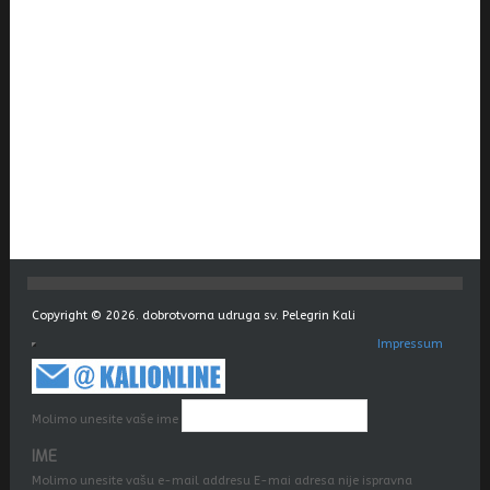
Copyright © 2026. dobrotvorna udruga sv. Pelegrin Kali
Impressum
Molimo unesite vaše ime
IME
Molimo unesite vašu e-mail addresu
E-mai adresa nije ispravna