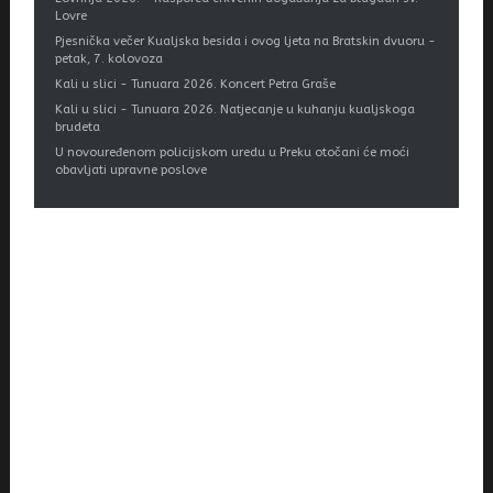
Lovre
Pjesnička večer Kualjska besida i ovog ljeta na Bratskin dvuoru -
petak, 7. kolovoza
Kali u slici - Tunuara 2026. Koncert Petra Graše
Kali u slici - Tunuara 2026. Natjecanje u kuhanju kualjskoga
brudeta
U novouređenom policijskom uredu u Preku otočani će moći
obavljati upravne poslove