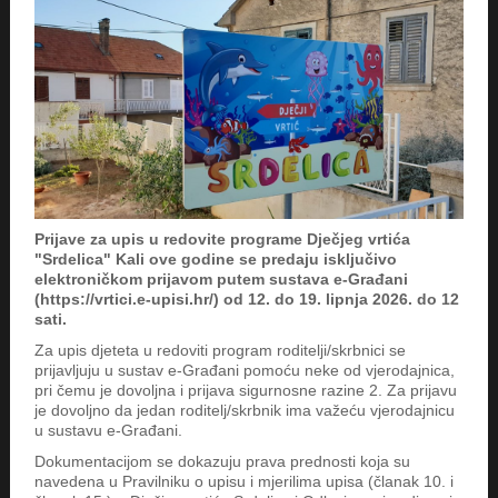
Prijave za upis u redovite programe Dječjeg vrtića
"Srdelica" Kali ove godine se predaju isključivo
elektroničkom prijavom putem sustava e-Građani
(https://vrtici.e-upisi.hr/) od 12. do 19. lipnja 2026. do 12
sati.
Za upis djeteta u redoviti program roditelji/skrbnici se
prijavljuju u sustav e-Građani pomoću neke od vjerodajnica,
pri čemu je dovoljna i prijava sigurnosne razine 2. Za prijavu
je dovoljno da jedan roditelj/skrbnik ima važeću vjerodajnicu
u sustavu e-Građani.
Dokumentacijom se dokazuju prava prednosti koja su
navedena u Pravilniku o upisu i mjerilima upisa (članak 10. i