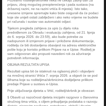
Pozivamo roditelje/skrbnike neka ne čekaju zadnji dan za
prijavu, zbog mogućeg preopterećenja i pada sustava (na
državnoj razini, ne na razini vrtića ili mjesta). Isto tako,
unesene izmjene spremajte kako biste osigurali da će podaci
koje ste unijeli ostati zabilježeni i ako neko vrijeme ne budete
pri računalu i sustav vas automatski odjavi.
Tijekom pregleda zahtjeva za upis (u dijelu roka
predviđenom za Obradu i evaluaciju zahtjeva, od 21. lipnja
do 6. srpnja 2026. do 23:59), ako bude potrebe za
nadopunom ili izmjenom prijave i priložene dokumentacije,
roditelju će biti dostavljena obavijest na adresu elektroničke
pošte koju je koristio prilikom Prijave na e Upise. Roditelj je
sam odgovoran ako propusti navedeni rok za ažuriranje
potrebnih informacija.
OBJAVA REZULTATA UPISA
Rezultati upisa bit će istaknuti na oglasnoj ploči i objavljeni
na mrežnoj stranici Vrtića 7. srpnja 2026. a objavit će se pod
šiframa koje su roditeljima/skrbnicima dodijeljene prilikom
predaje Prijave u sustavu e-Upisa.
Prije uključivanja djeteta u Vrtić, roditelj/skrbnik je obvezan:
§ Obaviti uz nazočnost djeteta inicijalni razgovor s članovima
stručnog tima vrtića, s ciljem prikupljanja podataka o razvoju
djeteta, njegovim navikama, potrebama, obitelji i drugim