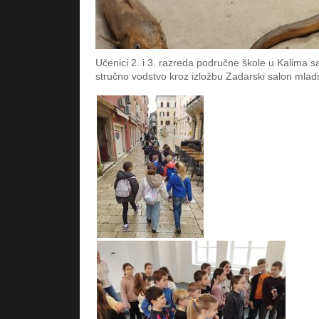
Učenici 2. i 3. razreda područne škole u Kalima sa
stručno vodstvo kroz izložbu Zadarski salon mladih