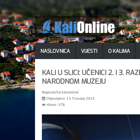
NASLOVNICA
VIJESTI
O KALIMA
KALI U SLICI: UČENICI 2. I 3
NARODNOM MUZEJU
Napisao/la
kalionline
Objavljeno: 15 Travanj 2025
Hitovi: 578