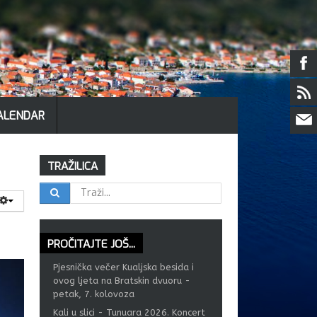
KALENDAR
TRAŽILICA
PROČITAJTE
JOŠ...
Pjesnička večer Kualjska besida i
ovog ljeta na Bratskin dvuoru -
petak, 7. kolovoza
Kali u slici - Tunuara 2026. Koncert